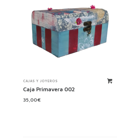
CAJAS Y JOYEROS
CAJAS
Caja Primavera 002
Caja
35,00
€
25,0